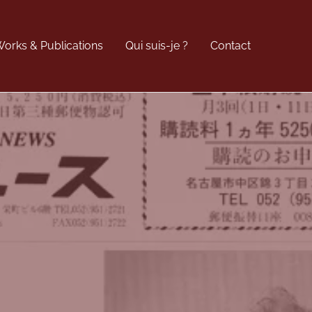
orks & Publications
Qui suis-je ?
Contact