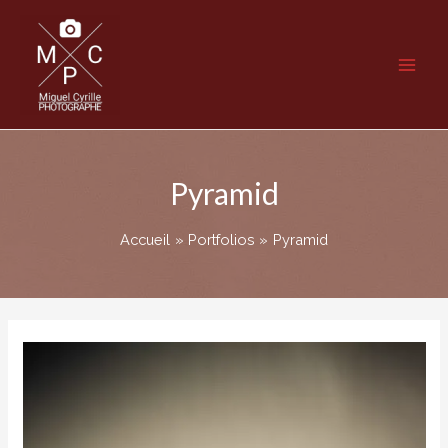
Aller
au
contenu
Main
Men
Pyramid
Accueil
Portfolios
Pyramid