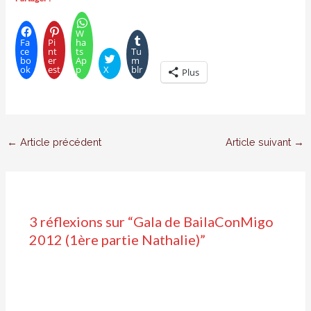
W
Fa
Pi
ha
ce
nt
ts
Tu
bo
er
Ap
m
ok
est
p
X
blr
Plus
←
Article précédent
Article suivant
→
3 réflexions sur “Gala de BailaConMigo
2012 (1ère partie Nathalie)”