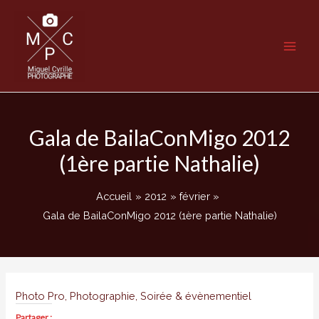
Aller
au
contenu
Main
Men
Gala de BailaConMigo 2012
(1ère partie Nathalie)
Accueil
2012
février
Gala de BailaConMigo 2012 (1ère partie Nathalie)
Photo Pro
,
Photographie
,
Soirée & évènementiel
Partager :